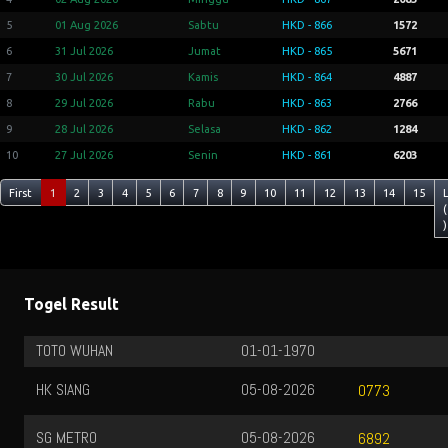
5
01 Aug 2026
Sabtu
HKD - 866
1572
6
31 Jul 2026
Jumat
HKD - 865
5671
7
30 Jul 2026
Kamis
HKD - 864
4887
8
29 Jul 2026
Rabu
HKD - 863
2766
9
28 Jul 2026
Selasa
HKD - 862
1284
10
27 Jul 2026
Senin
HKD - 861
6203
First
1
2
3
4
5
6
7
8
9
10
11
12
13
14
15
(
)
Togel Result
TOTO WUHAN
01-01-1970
HK SIANG
05-08-2026
0773
SG METRO
05-08-2026
6892