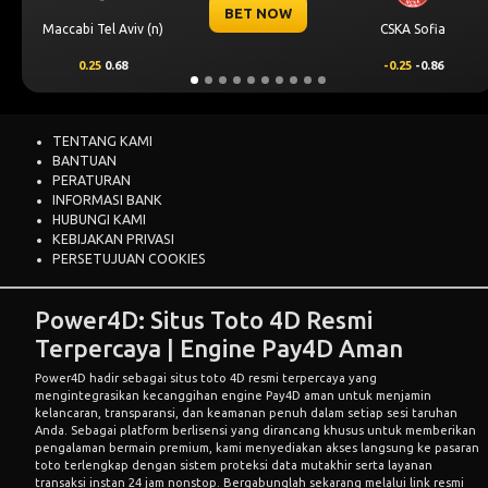
BET NOW
Maccabi Tel Aviv (n)
CSKA Sofia
0.25
0.68
-0.25
-0.86
TENTANG KAMI
BANTUAN
PERATURAN
INFORMASI BANK
HUBUNGI KAMI
KEBIJAKAN PRIVASI
PERSETUJUAN COOKIES
Power4D: Situs Toto 4D Resmi
Terpercaya | Engine Pay4D Aman
Power4D hadir sebagai situs toto 4D resmi terpercaya yang
mengintegrasikan kecanggihan engine Pay4D aman untuk menjamin
kelancaran, transparansi, dan keamanan penuh dalam setiap sesi taruhan
Anda. Sebagai platform berlisensi yang dirancang khusus untuk memberikan
pengalaman bermain premium, kami menyediakan akses langsung ke pasaran
toto terlengkap dengan sistem proteksi data mutakhir serta layanan
transaksi instan 24 jam nonstop. Bergabunglah sekarang melalui link resmi