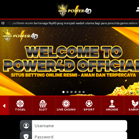
er4D, platform resmi bertenaga Pay4D yang menjadi wadah utama bagi para pencinta game online Toto 
TOGEL
SLOT
LIVE CASINO
SPORT
ARCADE
SABU